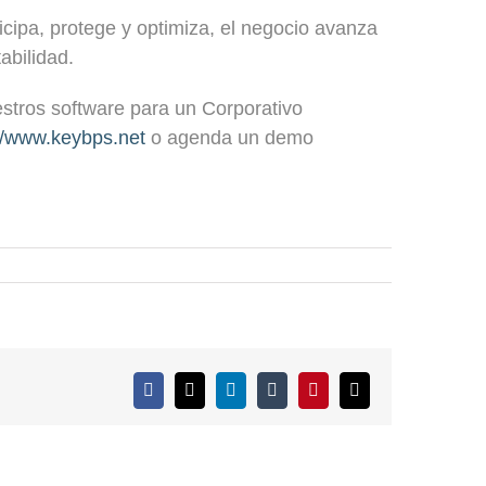
icipa, protege y optimiza, el negocio avanza
abilidad.
stros software para un Corporativo
://www.keybps.net
o agenda un demo
Facebook
X
LinkedIn
Tumblr
Pinterest
Correo
electrónico