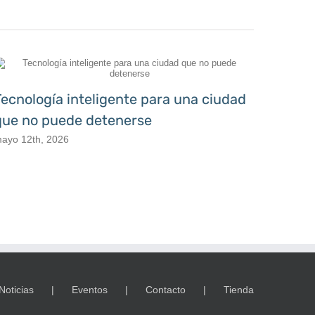
Tecnología inteligente para una ciudad
Videov
que no puede detenerse
reacc
real
ayo 12th, 2026
mayo 7th
Noticias
Eventos
Contacto
Tienda