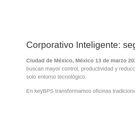
Saltar
al
contenido
Ver
imagen
Corporativo Inteligente: se
más
grande
Ciudad de México, México 13 de marzo 20
buscan mayor control, productividad y reducc
solo entorno tecnológico.
En keyBPS transformamos oficinas tradicion