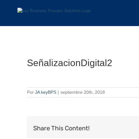
Saltar
al
contenido
SeñalizacionDigital2
Por
JA keyBPS
|
septiembre 20th, 2018
Share This Content!