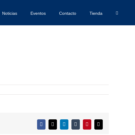
Noticias
Eventos
Contacto
Tienda
Facebook
X
LinkedIn
Tumblr
Pinterest
Correo
electrónico