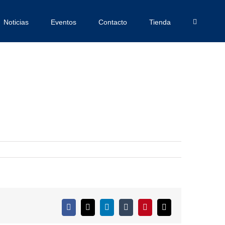
Noticias
Eventos
Contacto
Tienda
Facebook
X
LinkedIn
Tumblr
Pinterest
Correo
electrónico