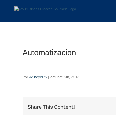
Saltar
al
contenido
Automatizacion
Por
JA keyBPS
|
octubre 5th, 2018
Share This Content!