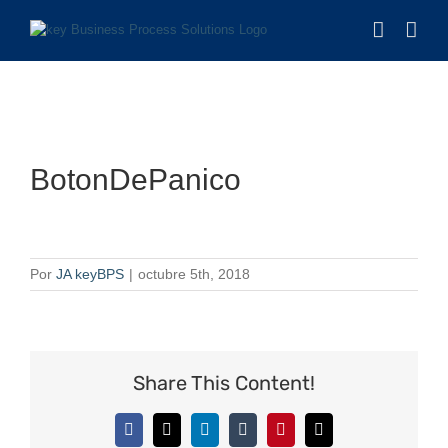
Saltar
al
contenido
BotonDePanico
Por
JA keyBPS
|
octubre 5th, 2018
Share This Content!
Facebook
X
LinkedIn
Tumblr
Pinterest
Correo