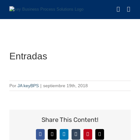
Saltar
al
contenido
Entradas
Por
JA keyBPS
|
septiembre 19th, 2018
Share This Content!
Facebook
X
LinkedIn
Tumblr
Pinterest
Correo