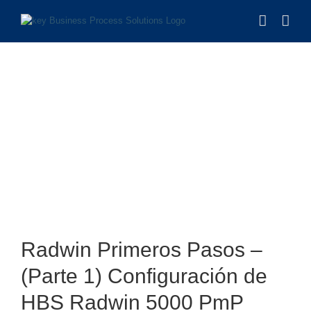
Saltar
al
contenido
Ver
imagen
Radwin Primeros Pasos –
más
grande
(Parte 1) Configuración de
HBS Radwin 5000 PmP