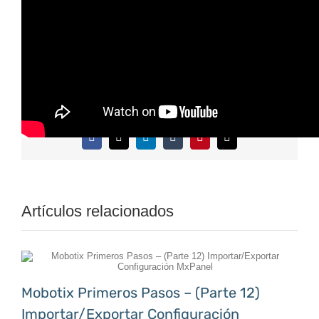
Por
JA keyBPS
|
noviembre 16th, 2018
|
Soporte Tecnico
Share This Content!
Facebook
X
LinkedIn
Tumblr
Pinterest
Correo
electrónico
Artículos relacionados
Mobotix Primeros Pasos – (Parte 12)
Importar/Exportar Configuración