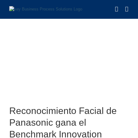
Saltar
al
contenido
Ver
imagen
Reconocimiento Facial de
más
grande
Panasonic gana el
Benchmark Innovation