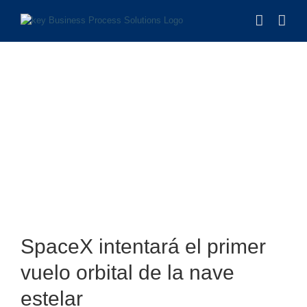
Saltar
al
contenido
Ver
imagen
SpaceX intentará el primer
más
grande
vuelo orbital de la nave
estelar