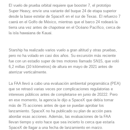
El vuelo de prueba orbital requiere que booster 7, el prototipo
Super Heavy, envíe una variante del buque 24 de etapa superior
desde la base estelar de SpaceX en el sur de Texas. El refuerzo 7
caerá en el Golfo de México, mientras que el barco 24 rodeará la
tierra una vez antes de chapotear en el Océano Pacífico, cerca de
la isla hawaiana de Kauai.
Starship ha realizado varios vuelo a gran altitud y otras pruebas,
pero no ha volado en casi dos años. Su excursión más reciente
fue con un estadio super de tres motores llamado SN15, que voló
6,2 millas (10 kilómetros) de altura en mayo de 2021 antes de
aterrizar verticalmente.
La FAA llevó a cabo una evaluación ambiental programática (PEA)
que se retrasó varias veces por complicaciones regulatorias e
intereses públicos antes de completarse en junio de 20222. Pero
en ese momento, la agencia le dijo a SpaceX que debía tomar
más de 75 acciones antes de que se puedan aprobar los
lanzamiento. SpaceX no ha publicado su plan de acción para
abordar esas acciones. Además, las evaluaciones de la FAA
llevan tiempo y esto hace que sea incierto lo cerca que estaría
SpaceX de llagar a una fecha de lanzamiento en marzo.