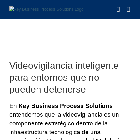
Saltar
al
contenido
Ver
imagen
Videovigilancia inteligente
más
grande
para entornos que no
pueden detenerse
En
Key Business Process Solutions
entendemos que la videovigilancia es un
componente estratégico dentro de la
infraestructura tecnológica de una