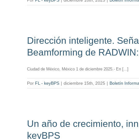
Por
FL - keyBPS
|
diciembre 18th, 2025
|
Boletín Informa
Dirección inteligente. Señ
Beamforming de RADWIN: el
Ciudad de México, México 1 de diciembre 2025.- En [...]
Por
FL - keyBPS
|
diciembre 15th, 2025
|
Boletín Informa
Un año de crecimiento, inn
keyBPS