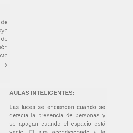
 de
oyo
 de
ión
ste
s y
AULAS INTELIGENTES:
Las luces se encienden cuando se
detecta la presencia de personas y
se apagan cuando el espacio está
vacío. El aire acondicionado y la