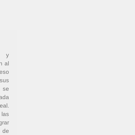
s y
n al
ceso
sus
 se
ada
eal.
 las
grar
s de