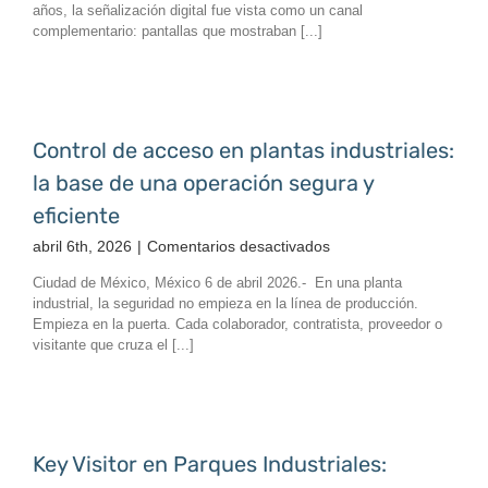
años, la señalización digital fue vista como un canal
Gobiernos
complementario: pantallas que mostraban [...]
y
Ciudades
Inteligentes
Control de acceso en plantas industriales:
la base de una operación segura y
eficiente
en
abril 6th, 2026
|
Comentarios desactivados
Control
Ciudad de México, México 6 de abril 2026.- En una planta
de
industrial, la seguridad no empieza en la línea de producción.
acceso
Empieza en la puerta. Cada colaborador, contratista, proveedor o
en
visitante que cruza el [...]
plantas
industriales:
la
base
de
Key Visitor en Parques Industriales:
una