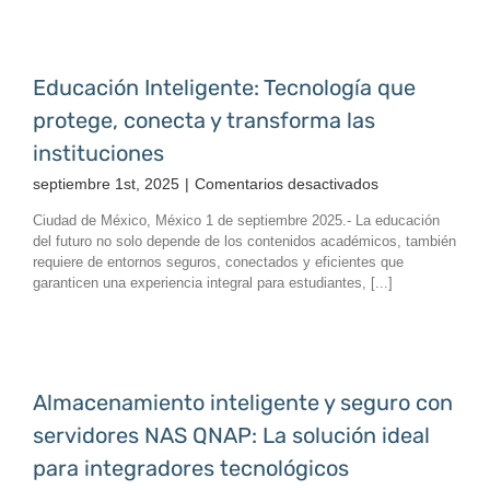
desempeño
para
la
transformación
Educación Inteligente: Tecnología que
digital
protege, conecta y transforma las
instituciones
en
septiembre 1st, 2025
|
Comentarios desactivados
Educación
Ciudad de México, México 1 de septiembre 2025.- La educación
Inteligente:
del futuro no solo depende de los contenidos académicos, también
Tecnología
requiere de entornos seguros, conectados y eficientes que
que
garanticen una experiencia integral para estudiantes, [...]
protege,
conecta
y
transforma
las
Almacenamiento inteligente y seguro con
instituciones
servidores NAS QNAP: La solución ideal
para integradores tecnológicos