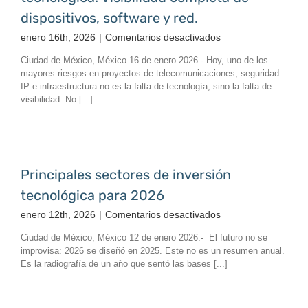
la
dispositivos, software y red.
luz
en
enero 16th, 2026
|
Comentarios desactivados
Inventario
Ciudad de México, México 16 de enero 2026.- Hoy, uno de los
inteligente
mayores riesgos en proyectos de telecomunicaciones, seguridad
de
IP e infraestructura no es la falta de tecnología, sino la falta de
infraestructura
visibilidad. No [...]
tecnológica:
Visibilidad
completa
de
dispositivos,
Principales sectores de inversión
software
tecnológica para 2026
y
red.
en
enero 12th, 2026
|
Comentarios desactivados
Principales
Ciudad de México, México 12 de enero 2026.- El futuro no se
sectores
improvisa: 2026 se diseñó en 2025. Este no es un resumen anual.
de
Es la radiografía de un año que sentó las bases [...]
inversión
tecnológica
para