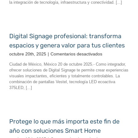
la integración de tecnología, infraestructura y conectividad. [...]
transforma
la
seguridad,
la
gestión
Digital Signage profesional: transforma
y
espacios y genera valor para tus clientes
la
conectividad
en
octubre 20th, 2025
|
Comentarios desactivados
urbana
Digital
Ciudad de México, México 20 de octubre 2025.- Como integrador,
Signage
ofrecer soluciones de Digital Signage te permite crear experiencias
profesional:
visuales impactantes, eficientes y totalmente controlables. La
transforma
combinación de pantallas Vestel, tecnología LED ecoactiva
espacios
375LED, [...]
y
genera
valor
para
tus
Protege lo que más importa este fin de
clientes
año con soluciones Smart Home