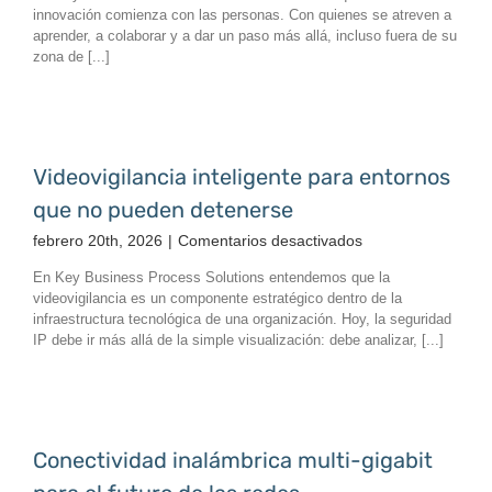
tecnología
innovación comienza con las personas. Con quienes se atreven a
evoluciona,
aprender, a colaborar y a dar un paso más allá, incluso fuera de su
las
zona de [...]
personas
la
hacen
posible.
Videovigilancia inteligente para entornos
que no pueden detenerse
en
febrero 20th, 2026
|
Comentarios desactivados
Videovigilancia
En Key Business Process Solutions entendemos que la
inteligente
videovigilancia es un componente estratégico dentro de la
para
infraestructura tecnológica de una organización. Hoy, la seguridad
entornos
IP debe ir más allá de la simple visualización: debe analizar, [...]
que
no
pueden
detenerse
Conectividad inalámbrica multi-gigabit