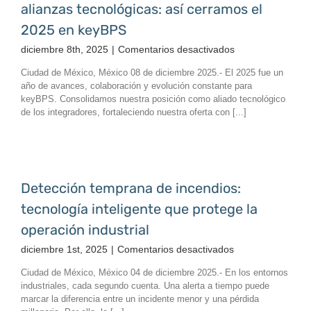
alianzas tecnológicas: así cerramos el
de
RADWIN:
2025 en keyBPS
el
en
diciembre 8th, 2025
|
Comentarios desactivados
futuro
Un
de
Ciudad de México, México 08 de diciembre 2025.- El 2025 fue un
año
las
año de avances, colaboración y evolución constante para
de
redes
keyBPS. Consolidamos nuestra posición como aliado tecnológico
crecimiento,
inalámbricas
de los integradores, fortaleciendo nuestra oferta con [...]
innovación
y
alianzas
tecnológicas:
así
Detección temprana de incendios:
cerramos
tecnología inteligente que protege la
el
2025
operación industrial
en
en
diciembre 1st, 2025
|
Comentarios desactivados
keyBPS
Detección
Ciudad de México, México 04 de diciembre 2025.- En los entornos
temprana
industriales, cada segundo cuenta. Una alerta a tiempo puede
de
marcar la diferencia entre un incidente menor y una pérdida
incendios: