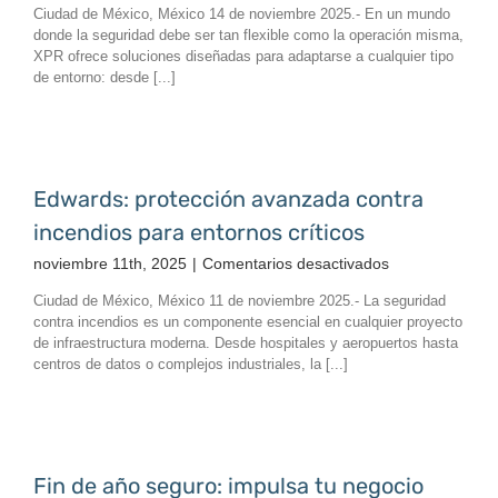
Ciudad de México, México 14 de noviembre 2025.- En un mundo
control
donde la seguridad debe ser tan flexible como la operación misma,
de
XPR ofrece soluciones diseñadas para adaptarse a cualquier tipo
acceso
de entorno: desde [...]
inteligente
para
cada
entorno
Edwards: protección avanzada contra
incendios para entornos críticos
en
noviembre 11th, 2025
|
Comentarios desactivados
Edwards:
Ciudad de México, México 11 de noviembre 2025.- La seguridad
protección
contra incendios es un componente esencial en cualquier proyecto
avanzada
de infraestructura moderna. Desde hospitales y aeropuertos hasta
contra
centros de datos o complejos industriales, la [...]
incendios
para
entornos
críticos
Fin de año seguro: impulsa tu negocio