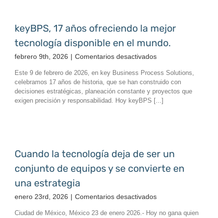
interrupciones
keyBPS, 17 años ofreciendo la mejor
tecnología disponible en el mundo.
en
febrero 9th, 2026
|
Comentarios desactivados
keyBPS,
Este 9 de febrero de 2026, en key Business Process Solutions,
17
celebramos 17 años de historia, que se han construido con
años
decisiones estratégicas, planeación constante y proyectos que
ofreciendo
exigen precisión y responsabilidad. Hoy keyBPS [...]
la
mejor
tecnología
disponible
en
Cuando la tecnología deja de ser un
el
conjunto de equipos y se convierte en
mundo.
una estrategia
en
enero 23rd, 2026
|
Comentarios desactivados
Cuando
Ciudad de México, México 23 de enero 2026.- Hoy no gana quien
la