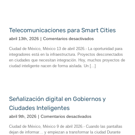
parques
industriales:
más
que
cámaras,
Telecomunicaciones para Smart Cities
inteligencia
en
abril 13th, 2026
|
Comentarios desactivados
operativa
Telecomunicaciones
Ciudad de México, México 13 de abril 2026.- La oportunidad para
para
integradores está en la infraestructura. Proyectos desconectados
Smart
en ciudades que necesitan integración. Hoy, muchos proyectos de
Cities
ciudad inteligente nacen de forma aislada. Un [...]
Señalización digital en Gobiernos y
Ciudades Inteligentes
en
abril 9th, 2026
|
Comentarios desactivados
Señalización
Ciudad de México, México 9 de abril 2026.- Cuando las pantallas
digital
dejan de informar… y empiezan a transformar la ciudad Durante
en