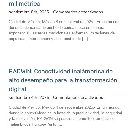
milimétrica
en
septiembre 8th, 2025
|
Comentarios desactivados
Siklu:
Ciudad de México, México 8 de septiembre 2025.- En un mundo
Conectividad
donde la demanda de ancho de banda crece de manera
inalámbrica
exponencial, las redes tradicionales enfrentan limitaciones de
multi-
capacidad, interferencia y altos costos de [...]
gigabit
con
tecnología
de
onda
RADWIN: Conectividad inalámbrica de
milimétrica
alto desempeño para la transformación
digital
en
septiembre 4th, 2025
|
Comentarios desactivados
RADWIN:
Ciudad de México, México 4 de septiembre 2025.- En un mundo
Conectividad
donde la conectividad es la base de la productividad, la seguridad
inalámbrica
y la innovación, RADWIN se posiciona como líder en enlaces
de
inalámbricos Punto-a-Punto [...]
alto