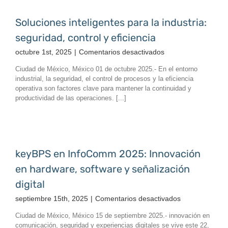
industrial:
MOBOTIX
Soluciones inteligentes para la industria:
Thermal
seguridad, control y eficiencia
TR
en
octubre 1st, 2025
|
Comentarios desactivados
Soluciones
Ciudad de México, México 01 de octubre 2025.- En el entorno
inteligentes
industrial, la seguridad, el control de procesos y la eficiencia
para
operativa son factores clave para mantener la continuidad y
la
productividad de las operaciones. [...]
industria:
seguridad,
control
y
eficiencia
keyBPS en InfoComm 2025: Innovación
en hardware, software y señalización
digital
en
septiembre 15th, 2025
|
Comentarios desactivados
keyBPS
Ciudad de México, México 15 de septiembre 2025.- innovación en
en
comunicación, seguridad y experiencias digitales se vive este 22,