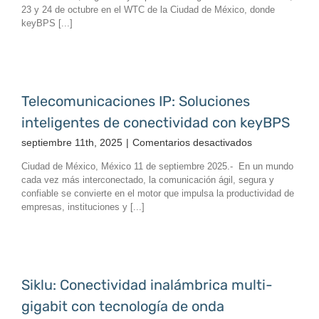
InfoComm
23 y 24 de octubre en el WTC de la Ciudad de México, donde
2025:
keyBPS [...]
Innovación
en
hardware,
software
y
Telecomunicaciones IP: Soluciones
señalización
inteligentes de conectividad con keyBPS
digital
en
septiembre 11th, 2025
|
Comentarios desactivados
Telecomunicac
Ciudad de México, México 11 de septiembre 2025.- En un mundo
IP:
cada vez más interconectado, la comunicación ágil, segura y
Soluciones
confiable se convierte en el motor que impulsa la productividad de
inteligentes
empresas, instituciones y [...]
de
conectividad
con
keyBPS
Siklu: Conectividad inalámbrica multi-
gigabit con tecnología de onda