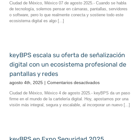
Ciudad de México, México 07 de agosto 2025.- Cuando se habla
visitantes
Cable:
de tecnología, solemos pensar en cámaras, pantallas, servidores
y
La
o software, pero lo que realmente conecta y sostiene todo este
proveedores
base
ecosistema digital es algo [...]
con
invisible
key
que
Visitor
impulsa
tu
conectividad
keyBPS escala su oferta de señalización
digital con un ecosistema profesional de
pantallas y redes
en
agosto 4th, 2025
|
Comentarios desactivados
keyBPS
Ciudad de México, México 4 de agosto 2025.- keyBPS da un paso
escala
firme en el mundo de la cartelería digital. Hoy, apostamos por una
su
visión más integral, segura y escalable, al incorporar un nuevo [...]
oferta
de
señalización
digital
con
keyBPS en Expo Seguridad 2025