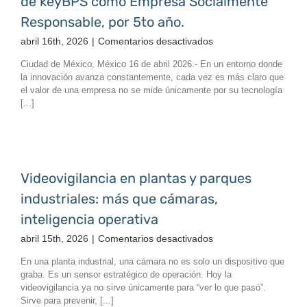
de keyBPS como Empresa Socialmente
en
tiempo
Responsable, por 5to año.
real
en
abril 16th, 2026
|
Comentarios desactivados
Más
Ciudad de México, México 16 de abril 2026.- En un entorno donde
allá
la innovación avanza constantemente, cada vez es más claro que
de
el valor de una empresa no se mide únicamente por su tecnología
la
[...]
tecnología:
el
compromiso
de
keyBPS
Videovigilancia en plantas y parques
como
industriales: más que cámaras,
Empresa
Socialmente
inteligencia operativa
Responsable,
en
abril 15th, 2026
|
Comentarios desactivados
por
Videovigilancia
5to
En una planta industrial, una cámara no es solo un dispositivo que
en
año.
graba. Es un sensor estratégico de operación. Hoy la
plantas
videovigilancia ya no sirve únicamente para “ver lo que pasó”.
y
Sirve para prevenir, [...]