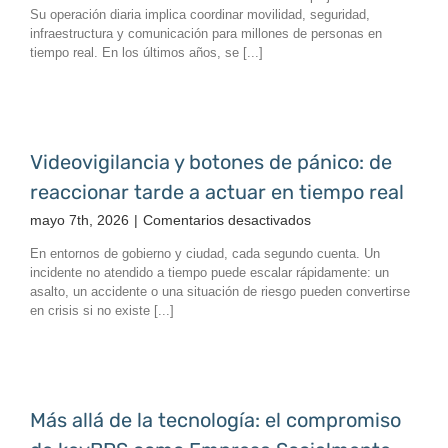
inteligente
Su operación diaria implica coordinar movilidad, seguridad,
para
infraestructura y comunicación para millones de personas en
una
tiempo real. En los últimos años, se [...]
ciudad
que
no
puede
detenerse
Videovigilancia y botones de pánico: de
reaccionar tarde a actuar en tiempo real
en
mayo 7th, 2026
|
Comentarios desactivados
Videovigilancia
En entornos de gobierno y ciudad, cada segundo cuenta. Un
y
incidente no atendido a tiempo puede escalar rápidamente: un
botones
asalto, un accidente o una situación de riesgo pueden convertirse
de
en crisis si no existe [...]
pánico:
de
reaccionar
tarde
a
Más allá de la tecnología: el compromiso
actuar