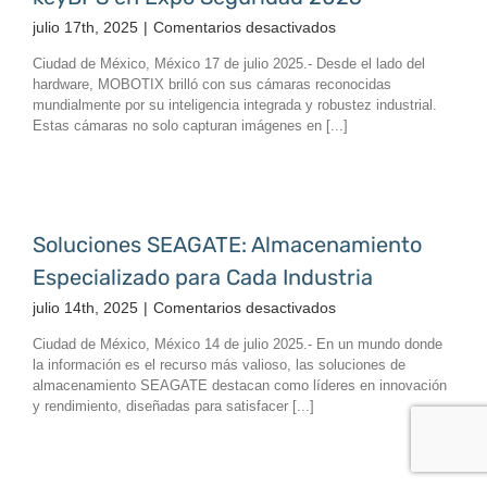
un
en
julio 17th, 2025
|
Comentarios desactivados
ecosistema
keyBPS
profesional
Ciudad de México, México 17 de julio 2025.- Desde el lado del
en
de
hardware, MOBOTIX brilló con sus cámaras reconocidas
Expo
pantallas
mundialmente por su inteligencia integrada y robustez industrial.
Seguridad
y
Estas cámaras no solo capturan imágenes en [...]
2025
redes
Soluciones SEAGATE: Almacenamiento
Especializado para Cada Industria
en
julio 14th, 2025
|
Comentarios desactivados
Soluciones
Ciudad de México, México 14 de julio 2025.- En un mundo donde
SEAGATE:
la información es el recurso más valioso, las soluciones de
Almacenamiento
almacenamiento SEAGATE destacan como líderes en innovación
Especializado
y rendimiento, diseñadas para satisfacer [...]
para
Cada
Industria