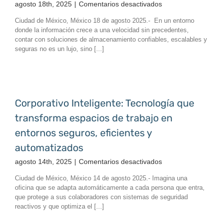
en
agosto 18th, 2025
|
Comentarios desactivados
Almacenamiento
Ciudad de México, México 18 de agosto 2025.- En un entorno
inteligente
donde la información crece a una velocidad sin precedentes,
y
contar con soluciones de almacenamiento confiables, escalables y
seguro
seguras no es un lujo, sino [...]
con
servidores
NAS
QNAP:
La
Corporativo Inteligente: Tecnología que
solución
transforma espacios de trabajo en
ideal
para
entornos seguros, eficientes y
integradores
automatizados
tecnológicos
en
agosto 14th, 2025
|
Comentarios desactivados
Corporativo
Ciudad de México, México 14 de agosto 2025.- Imagina una
Inteligente:
oficina que se adapta automáticamente a cada persona que entra,
Tecnología
que protege a sus colaboradores con sistemas de seguridad
que
reactivos y que optimiza el [...]
transforma