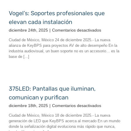
2026
Vogel’s: Soportes profesionales que
elevan cada instalación
en
diciembre 24th, 2025
|
Comentarios desactivados
Vogel’s:
Ciudad de México, México 24 de diciembre 2025.- La nueva
Soportes
alianza de KeyBPS para proyectos AV de alto desempeño En la
profesionales
industria audiovisual, un buen soporte no es un accesorio… es la
que
base de [...]
elevan
cada
instalación
375LED: Pantallas que iluminan,
comunican y purifican
en
diciembre 18th, 2025
|
Comentarios desactivados
375LED:
Ciudad de México, México 18 de diciembre 2025.- La nueva
Pantallas
generación de LED que KeyBPS acerca al mercado En un mundo
que
donde la señalización digital evoluciona más rápido que nunca,
iluminan,