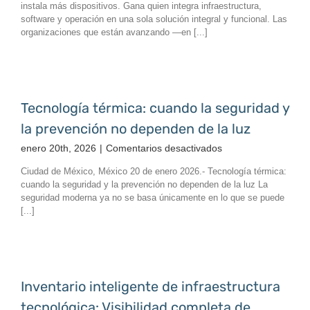
instala más dispositivos. Gana quien integra infraestructura,
tecnología
software y operación en una sola solución integral y funcional. Las
deja
organizaciones que están avanzando —en [...]
de
ser
un
conjunto
de
Tecnología térmica: cuando la seguridad y
equipos
la prevención no dependen de la luz
y
se
en
enero 20th, 2026
|
Comentarios desactivados
convierte
Tecnología
Ciudad de México, México 20 de enero 2026.- Tecnología térmica:
en
térmica:
cuando la seguridad y la prevención no dependen de la luz La
una
cuando
seguridad moderna ya no se basa únicamente en lo que se puede
estrategia
la
[...]
seguridad
y
la
prevención
no
Inventario inteligente de infraestructura
dependen
tecnológica: Visibilidad completa de
de