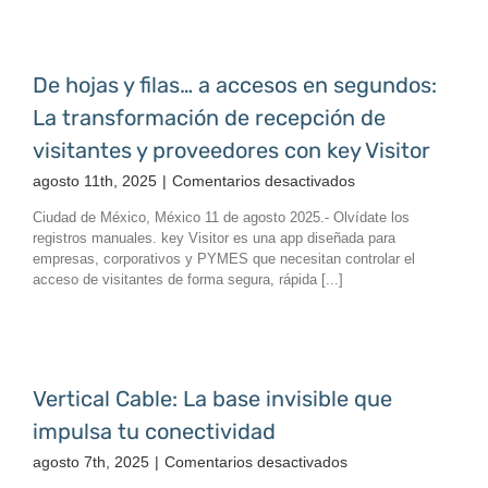
espacios
de
trabajo
en
De hojas y filas… a accesos en segundos:
entornos
La transformación de recepción de
seguros,
eficientes
visitantes y proveedores con key Visitor
y
en
agosto 11th, 2025
|
Comentarios desactivados
automatizados
De
Ciudad de México, México 11 de agosto 2025.- Olvídate los
hojas
registros manuales. key Visitor es una app diseñada para
y
empresas, corporativos y PYMES que necesitan controlar el
filas…
acceso de visitantes de forma segura, rápida [...]
a
accesos
en
segundos:
La
Vertical Cable: La base invisible que
transformación
impulsa tu conectividad
de
recepción
en
agosto 7th, 2025
|
Comentarios desactivados
de
Vertical