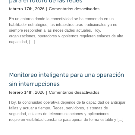
para el futuro de las redes
en
febrero 17th, 2026
|
Comentarios desactivados
Conectividad
En un entorno donde la conectividad se ha convertido en un
inalámbrica
habilitador estratégico, las infraestructuras tradicionales ya no
multi-
siempre responden a las necesidades actuales. Hoy,
gigabit
organizaciones, operadores y gobiernos requieren enlaces de alta
para
capacidad, [...]
el
futuro
de
las
redes
Monitoreo inteligente para una operación
sin interrupciones
en
febrero 14th, 2026
|
Comentarios desactivados
Monitoreo
Hoy, la continuidad operativa depende de la capacidad de anticipar
inteligente
fallas y actuar a tiempo. Redes, servidores, sistemas de
para
seguridad, enlaces de telecomunicaciones y aplicaciones
una
requieren visibilidad constante para operar de forma estable y [...]
operación
sin