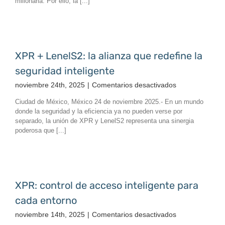
millonaria. Por ello, la [...]
tecnología
inteligente
que
protege
la
XPR + LenelS2: la alianza que redefine la
operación
seguridad inteligente
industrial
en
noviembre 24th, 2025
|
Comentarios desactivados
XPR
Ciudad de México, México 24 de noviembre 2025.- En un mundo
+
donde la seguridad y la eficiencia ya no pueden verse por
LenelS2:
separado, la unión de XPR y LenelS2 representa una sinergia
la
poderosa que [...]
alianza
que
redefine
la
seguridad
XPR: control de acceso inteligente para
inteligente
cada entorno
en
noviembre 14th, 2025
|
Comentarios desactivados
XPR: