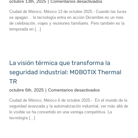
en
octubre 13th, 2025
|
Comentarios desactivados
Protege
Ciudad de México, México 13 de octubre 2025.- Cuando las luces
lo
se apagan… la tecnología entra en acción Diciembre es un mes
que
de celebración, viajes y reuniones familiares. Pero también es la
más
temporada en [...]
importa
este
fin
de
año
La visión térmica que transforma la
con
seguridad industrial: MOBOTIX Thermal
soluciones
Smart
TR
Home
en
octubre 6th, 2025
|
Comentarios desactivados
La
Ciudad de México, México 6 de octubre 2025.- En el mundo de la
visión
seguridad avanzada y la automatización industrial, ver más allá de
térmica
lo visible se ha convertido en una ventaja competitiva. La
que
tecnología [...]
transforma
la
seguridad