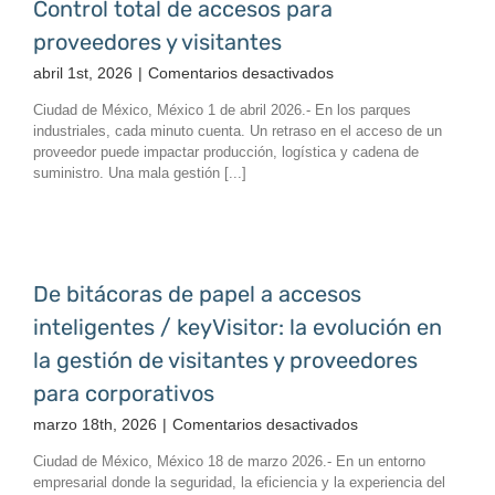
Control total de accesos para
operación
segura
proveedores y visitantes
y
en
abril 1st, 2026
|
Comentarios desactivados
eficiente
Key
Ciudad de México, México 1 de abril 2026.- En los parques
Visitor
industriales, cada minuto cuenta. Un retraso en el acceso de un
en
proveedor puede impactar producción, logística y cadena de
Parques
suministro. Una mala gestión [...]
Industriales:
Control
total
de
accesos
De bitácoras de papel a accesos
para
inteligentes / keyVisitor: la evolución en
proveedores
y
la gestión de visitantes y proveedores
visitantes
para corporativos
en
marzo 18th, 2026
|
Comentarios desactivados
De
Ciudad de México, México 18 de marzo 2026.- En un entorno
bitácoras
empresarial donde la seguridad, la eficiencia y la experiencia del
de