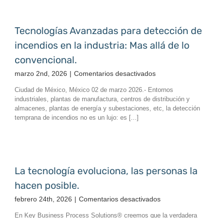
Gestión
Conectada
Tecnologías Avanzadas para detección de
incendios en la industria: Mas allá de lo
convencional.
en
marzo 2nd, 2026
|
Comentarios desactivados
Tecnologías
Ciudad de México, México 02 de marzo 2026.- Entornos
Avanzadas
industriales, plantas de manufactura, centros de distribución y
para
almacenes, plantas de energía y subestaciones, etc, la detección
detección
temprana de incendios no es un lujo: es [...]
de
incendios
en
la
industria:
La tecnología evoluciona, las personas la
Mas
hacen posible.
allá
de
en
febrero 24th, 2026
|
Comentarios desactivados
lo
La
En Key Business Process Solutions® creemos que la verdadera
convencional.