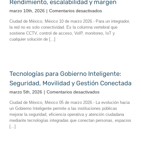
Rendimiento, escalabilidad y margen
en
marzo 10th, 2026
|
Comentarios desactivados
Infraestructura
Ciudad de México, México 10 de marzo 2026.- Para un integrador,
de
la red no es solo conectividad. Es la columna vertebral que
Telecomunicacione
sostiene CCTV, control de acceso, VoIP, monitoreo, IoT y
Rendimiento,
cualquier solución de [...]
escalabilidad
y
margen
Tecnologías para Gobierno Inteligente:
Seguridad, Movilidad y Gestión Conectada
en
marzo 5th, 2026
|
Comentarios desactivados
Tecnologías
Ciudad de México, México 05 de marzo 2026.- La evolución hacia
para
un Gobierno Inteligente permite a las instituciones públicas
Gobierno
mejorar la seguridad, eficiencia operativa y atención ciudadana
Inteligente:
mediante tecnologías integradas que conectan personas, espacios
Seguridad,
[...]
Movilidad
y