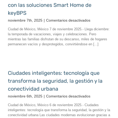
con las soluciones Smart Home de
keyBPS
en
noviembre 7th, 2025
|
Comentarios desactivados
Fin
Ciudad de México, México 7 de noviembre 2025.- Llega diciembre:
de
la temporada de vacaciones, viajes y celebraciones. Pero
año
mientras las familias disfrutan de su descanso, miles de hogares
seguro:
permanecen vacíos y desprotegidos, convirtiéndose en [...]
impulsa
tu
negocio
con
las
Ciudades inteligentes: tecnología que
soluciones
transforma la seguridad, la gestión y la
Smart
Home
conectividad urbana
de
en
noviembre 6th, 2025
|
Comentarios desactivados
keyBPS
Ciudades
Ciudad de México, México 6 de noviembre 2025.- Ciudades
inteligentes:
inteligentes: tecnología que transforma la seguridad, la gestión y la
tecnología
conectividad urbana Las ciudades modernas evolucionan gracias a
que