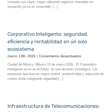
visitante son clave, seguir utilizando registros manuales en
papel
recepción ya no es sostenible. [...]
a
accesos
inteligentes
/
keyVisitor:
Corporativo Inteligente: seguridad,
la
eficiencia y rentabilidad en un solo
evolución
en
ecosistema
la
en
marzo 13th, 2026
|
Comentarios desactivados
gestión
Corporativo
de
Ciudad de México, México 13 de marzo 2026.- El Corporativo
Inteligente:
visitantes
Inteligente ya no es el futuro, es una decisión estratégica. Las
seguridad,
y
empresas que buscan mayor control, productividad y reducción de
eficiencia
proveedores
costos están integrando seguridad [...]
y
para
rentabilidad
corporativos
en
un
solo
Infraestructura de Telecomunicaciones:
ecosistema